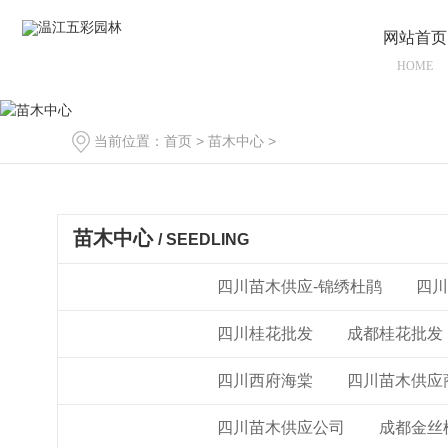
网站首页
HOME
当前位置：
首页
>
苗木中心
>
绿化地被
苗木中心
/ SEEDLING
绿化地被
四川苗木供应-锦绣杜鹃
四川
桂花苗木
四川桂花批发
成都桂花批发
西府海棠
四川西府海棠
四川苗木供应
金丝楠木
四川苗木供应公司
成都金丝