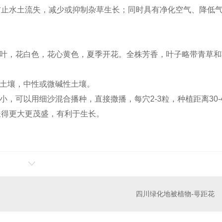
防止水土流失，减少或抑制杂草生长；同时具有净化空气、降低
状叶，花白色，花心黄色，夏季开花。全株芳香，叶子略带青草和
层土壤，中性或微碱性土壤。
小，可以用细沙混合播种，直接撒播，每穴2-3粒，种植距离30-
四川桂花批发供应
四川绿化地被植物-
长得更大更茂盛，有利于生长。
四川绿化地被植物-萼距花