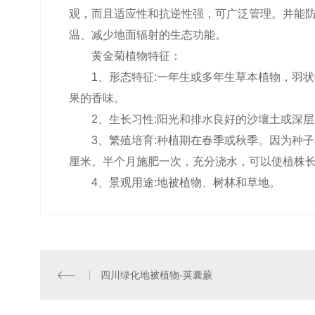
观，而且适应性和抗逆性强，可广泛管理。并能
温、减少地面辐射的生态功能。
黄金菊植物特征：
1、形态特征:一年生或多年生草本植物，羽
果的香味。
2、生长习性:阳光和排水良好的沙壤土或深
3、繁殖培育:种植期在春季或秋季。因为种子
发
成都桂花批发
厘米。半个月施肥一次，充分浇水，可以使植株
4、景观用途:地被植物、树林和草地。
四川绿化地被植物-荚囊蕨