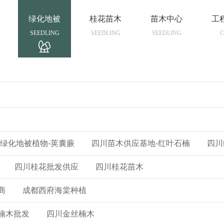
绿化地被
桂花苗木
苗木中心
工
SEEDLING
SEEDLING
SEEDLING
C
绿化地被植物-荚囊蕨
四川苗木供应基地-红叶石楠
四川
四川桂花批发供应
四川桂花苗木
商
成都西府海棠种植
楠木批发
四川金丝楠木