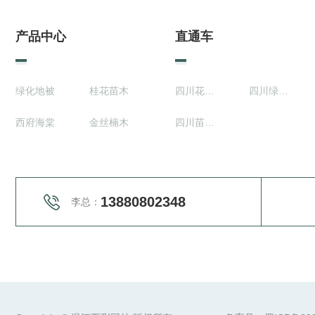
产品中心
直通车
绿化地被
桂花苗木
四川花卉种植基地
四川绿化地被植物
西府海棠
金丝楠木
四川苗木供应
13880802348
李总：