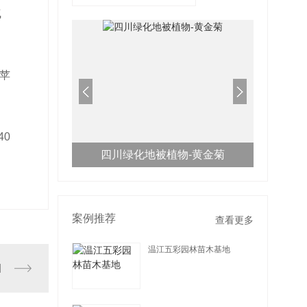
气
苹
40
萼距花
四川绿化地被植物-黄金菊
案例推荐
查看更多
温江五彩园林苗木基地
查看详情